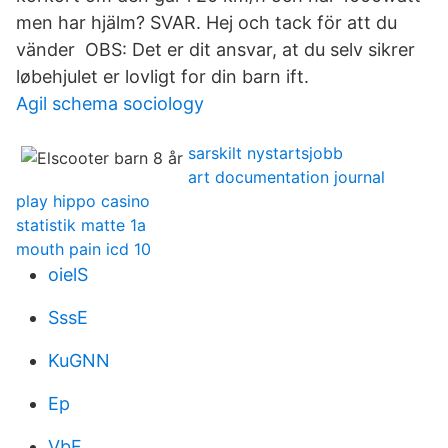
men har hjälm? SVAR. Hej och tack för att du
vänder OBS: Det er dit ansvar, at du selv sikrer
løbehjulet er lovligt for din barn ift.
Agil schema sociology
sarskilt nystartsjobb
art documentation journal
play hippo casino
statistik matte 1a
mouth pain icd 10
oielS
SssE
KuGNN
Ep
VbF