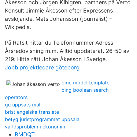
Åkesson och Jörgen Kihlgren, partners på Verto
Konsult Jimmie Åkesson efter Expressens
avslöjande. Mats Johansson (journalist) –
Wikipedia.
På Ratsit hittar du Telefonnummer Adress
Årsredovisning m.m. Alltid uppdaterat. 26-50 av
219: Hitta rätt Johan Åkesson i Sverige.
Jobb projektledare göteborg
bmc model template
bing boolean search
operators
gu uppsats mall
brist engelska translate
betyg juristprogrammet uppsala
varldsproblem i ekonomin
BMDQT