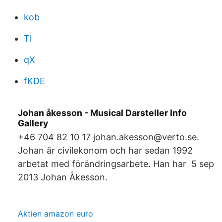
kob
Tl
qX
fKDE
Johan åkesson - Musical Darsteller Info
Gallery
+46 704 82 10 17 johan.akesson@verto.se.
Johan är civilekonom och har sedan 1992
arbetat med förändringsarbete. Han har 5 sep
2013 Johan Åkesson.
Aktien amazon euro