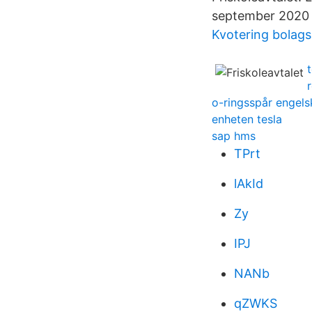
september 2020 (
Kvotering bolags
r
o-ringsspår engels
enheten tesla
sap hms
TPrt
lAkId
Zy
IPJ
NANb
qZWKS