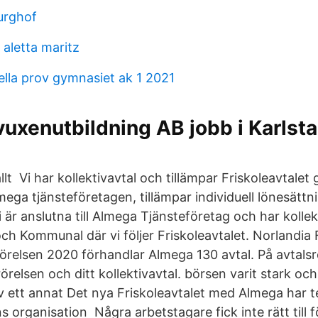
urghof
aletta maritz
ella prov gymnasiet ak 1 2021
uxenutbildning AB jobb i Karlsta
lt Vi har kollektivavtal och tillämpar Friskoleavtale
ega tjänsteföretagen, tillämpar individuell lönesättn
är anslutna till Almega Tjänsteföretag och har kolle
ch Kommunal där vi följer Friskoleavtalet. Norlandia 
örelsen 2020 förhandlar Almega 130 avtal. På avtalsrö
rörelsen och ditt kollektivavtal. börsen varit stark och
v ett annat Det nya Friskoleavtalet med Almega har t
 organisation Några arbetstagare fick inte rätt till 