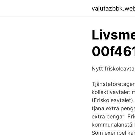
valutazbbk.we
Livsme
00f46
Nytt friskoleavtal
Tjänsteföretagen
kollektivavtalet
(Friskoleavtalet)
tjäna extra peng
extra pengar Fri
kommunalanställd
Som exempel kan