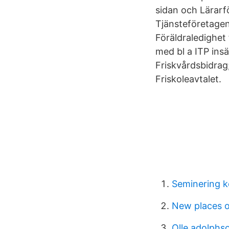
sidan och Lärar
Tjänsteföretagen
Föräldraledighet 
med bl a ITP insä
Friskvårdsbidrag;
Friskoleavtalet.
Seminering k
New places o
Olle adolphs