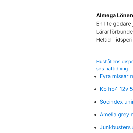
Almega Löner
En lite godare
Lärarförbundet
Heltid Tidspe
Hushållens disp
sds nättidning
Fyra missar 
Kb hb4 12v 
Socindex uni
Amelia grey 
Junkbusters 