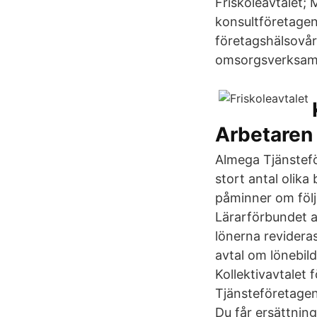
Friskoleavtalet
konsultföretage
företagshälsovå
omsorgsverksamh
Arbetaren
Almega Tjänste­fö
stort antal olika
påminner om följ
Lärarförbundet a
lönerna revidera
avtal om lönebild
Kollektivavtalet 
Tjänsteföretagen 
Du får ersättnin