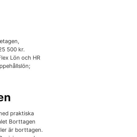
retagen,
25 500 kr.
 Flex Lön och HR
ppehållslön;
en
 med praktiska
alet Borttagen
ler är borttagen.