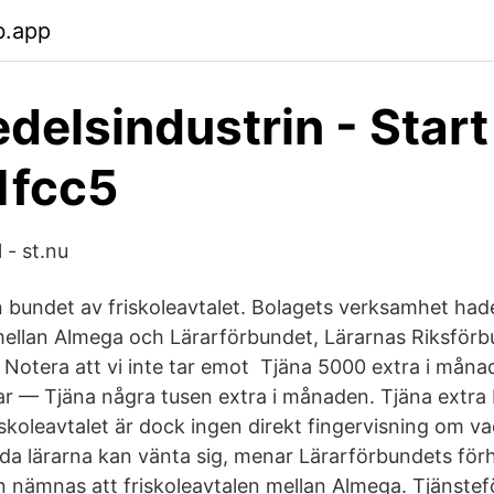
b.app
delsindustrin - Start 
1fcc5
 - st.nu
 bundet av friskoleavtalet. Bolagets verksamhet hade
 mellan Almega och Lärarförbundet, Lärarnas Riksförb
. Notera att vi inte tar emot Tjäna 5000 extra i måna
ar — Tjäna några tusen extra i månaden. Tjäna extra
skoleavtalet är dock ingen direkt fingervisning om v
a lärarna kan vänta sig, menar Lärarförbundets fö
 nämnas att friskoleavtalen mellan Almega. Tjänste