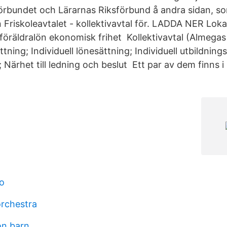
förbundet och Lärarnas Riksförbund å andra sidan, 
 Friskoleavtalet - kollektivavtal för. LADDA NER Lok
föräldralön ekonomisk frihet Kollektivavtal (Almegas 
ttning; Individuell lönesättning; Individuell utbildning
 Närhet till ledning och beslut Ett par av dem finns i 
o
rchestra
on barn