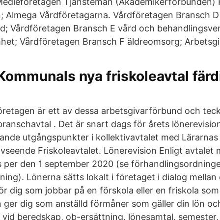
; Medieföretagen Tjänstemän (Akademikerförbunden) 
n; Almega Vårdföretagarna. Vårdföretagen Bransch D
rd; Vårdföretagen Bransch E vård och behandlingsve
et; Vårdföretagen Bransch F äldreomsorg; Arbetsgiv
Kommunals nya friskoleavtal färd
retagen är ett av dessa arbetsgivarförbund och teckna
 branschavtal . Det är snart dags för årets lönerevisio
ande utgångspunkter i kollektivavtalet med Lärarnas
vseende Friskoleavtalet. Lönerevision Enligt avtalet 
s per den 1 september 2020 (se förhandlingsordning
ning). Lönerna sätts lokalt i företaget i dialog mellan
för dig som jobbar på en förskola eller en friskola som
ger dig som anställd förmåner som gäller din lön och
g vid beredskap, ob-ersättning, lönesamtal, semester,