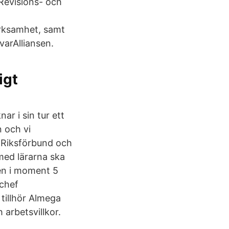
Revisions- och
rksamhet, samt
arAlliansen.
igt
r i sin tur ett
n och vi
 Riksförbund och
med lärarna ska
en i moment 5
 chef
 tillhör Almega
 arbetsvillkor.