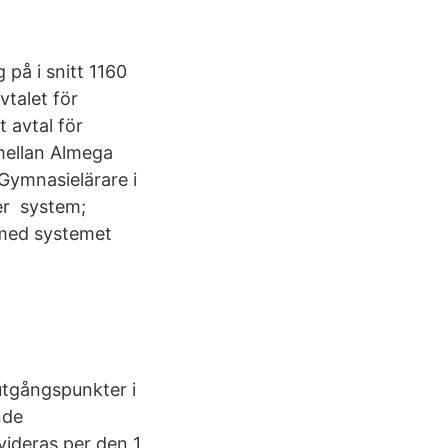
på i snitt 1160
talet för
t avtal för
t mellan Almega
Gymnasielärare i
er system;
 med systemet
utgångspunkter i
nde
videras per den 1