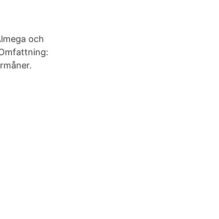
 Almega och
 Omfattning:
örmåner.