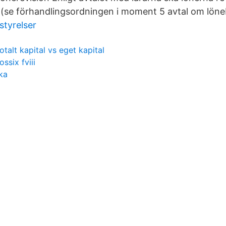
se förhandlingsordningen i moment 5 avtal om löneb
styrelser
totalt kapital vs eget kapital
ossix fviii
ka