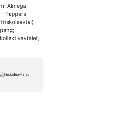
som Almega
a - Pappers
friskoleavtal)
speng;
kollektivavtalet,