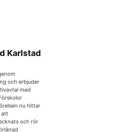
d Karlstad
t genom
ing och erbjuder
ktivavtal med
Förskolor
relsen.nu hittar
 att
ecknats och rör
förlängd