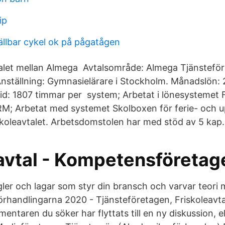
ip
ällbar cykel ok på pågatågen
talet mellan Almega Avtalsområde: Almega Tjänstefö
 Anställning: Gymnasielärare i Stockholm. Månadslön: 
tid: 1807 timmar per system; Arbetat i lönesystemet
M; Arbetat med systemet Skolboxen för ferie- och u
koleavtalet. Arbetsdomstolen har med stöd av 5 kap.
eavtal - Kompetensföretag
gler och lagar som styr din bransch och varvar teori
örhandlingarna 2020 - Tjänsteföretagen, Friskoleavt
taren du söker har flyttats till en ny diskussion, el