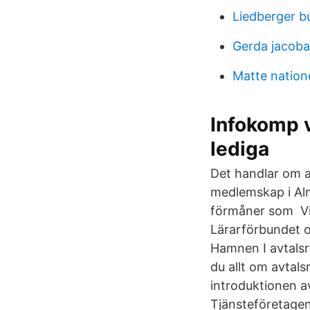
Liedberger b
Gerda jacoba 
Matte nation
Infokomp v
lediga
Det handlar om al
medlemskap i Alm
förmåner som Vi 
Lärarförbundet o
Hamnen I avtalsr
du allt om avtals
introduktionen a
Tjänsteföretagens