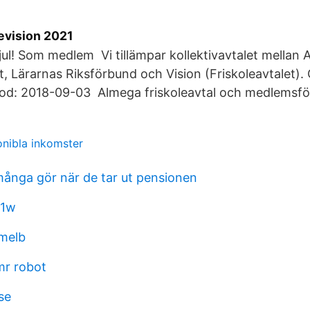
evision 2021
 jul! Som medlem Vi tillämpar kollektivavtalet mellan
, Lärarnas Riksförbund och Vision (Friskoleavtalet).
riod: 2018-09-03 Almega friskoleavtal och medlemsf
onibla inkomster
många gör när de tar ut pensionen
51w
melb
mr robot
se