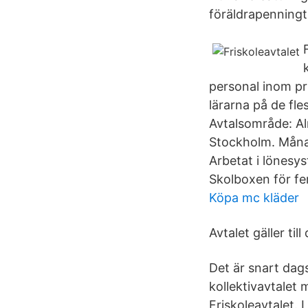
föräldrapenningt
personal inom pri
lärarna på de fle
Avtalsområde: Al
Stockholm. Månad
Arbetat i lönes
Skolboxen för fe
Köpa mc kläder
Avtalet gäller til
Det är snart dag
kollektivavtalet
Friskoleavtalet. 