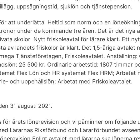
illägg, uppsägningstid, sjuklön och tjänstepension.
För att underlätta Heltid som norm och en löneökning 
kronor under de kommande tre åren. Det är det nya av
vata skolor Nytt friskoleavtal för lärare klart. Ett nyt
sta av landets friskolor är klart. Det 1,5-åriga avtale
mega Tjänsteföretagen, Friskoleavtalet. Anställning: 
slön: 25 500 kr. Ordinarie arbetstid: 1807 timmar p
ystemet Flex Lön och HR systemet Flex HRM; Arbetat
rie- och uppehållslön; Arbetat med Friskoleavtalet.
l den 31 augusti 2021.
s för årets lönerevision och vi påminner om följande 
 med Lärarnas Riksförbund och Lärarförbundet avsee
Lönerevision Enligt avtalet med lärarna ska lönerna re