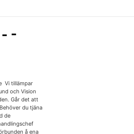
- -
 Vi tillämpar
und och Vision
den. Går det att
 Behöver du tjäna
ad de
rhandlingschef
förbunden å ena