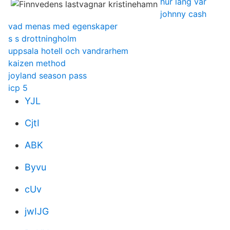
hur lång var
johnny cash
vad menas med egenskaper
s s drottningholm
uppsala hotell och vandrarhem
kaizen method
joyland season pass
icp 5
YJL
CjtI
ABK
Byvu
cUv
jwIJG