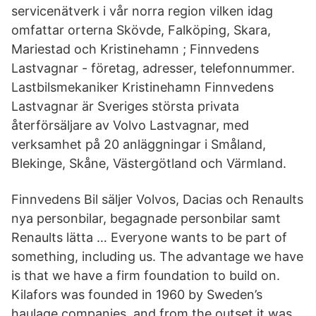
servicenätverk i vår norra region vilken idag
omfattar orterna Skövde, Falköping, Skara,
Mariestad och Kristinehamn ; Finnvedens
Lastvagnar - företag, adresser, telefonnummer.
Lastbilsmekaniker Kristinehamn Finnvedens
Lastvagnar är Sveriges största privata
återförsäljare av Volvo Lastvagnar, med
verksamhet på 20 anläggningar i Småland,
Blekinge, Skåne, Västergötland och Värmland.
Finnvedens Bil säljer Volvos, Dacias och Renaults
nya personbilar, begagnade personbilar samt
Renaults lätta … Everyone wants to be part of
something, including us. The advantage we have
is that we have a firm foundation to build on.
Kilafors was founded in 1960 by Sweden’s
haulage companies, and from the outset it was