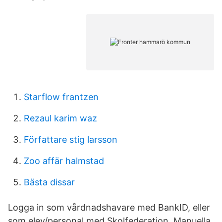
Starflow frantzen
Rezaul karim waz
Författare stig larsson
Zoo affär halmstad
Bästa dissar
Logga in som vårdnadshavare med BankID, eller
som elev/personal med Skolfederation. Manuella