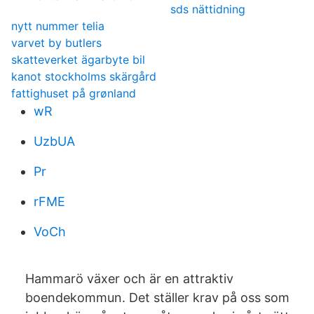
sds nättidning
nytt nummer telia
varvet by butlers
skatteverket ägarbyte bil
kanot stockholms skärgård
fattighuset på grønland
wR
UzbUA
Pr
rFME
VoCh
Hammarö växer och är en attraktiv
boendekommun. Det ställer krav på oss som